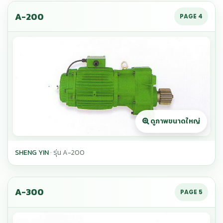
A-200
PAGE 4
SHENG YIN
· รุ่น A-200
A-300
PAGE 5