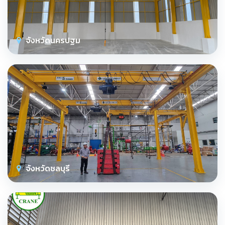
จังหวัดนครปฐม
จังหวัดชลบุรี