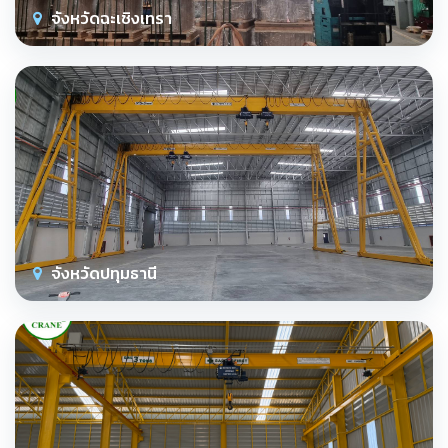
จังหวัดฉะเชิงเทรา
จังหวัดปทุมธานี