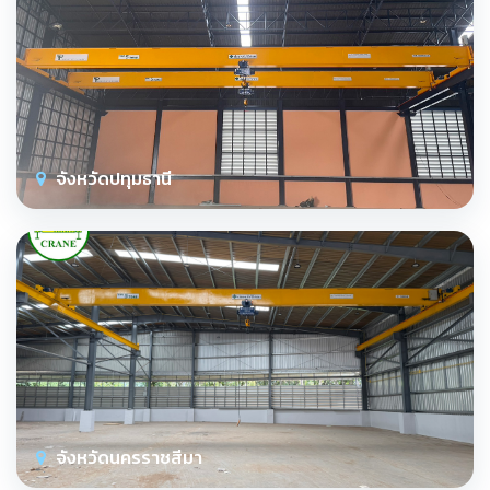
จังหวัดปทุมธานี
จังหวัดนครราชสีมา