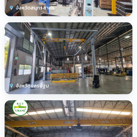
จังหวัดสมุทรสาคร
จังหวัดนครปฐม