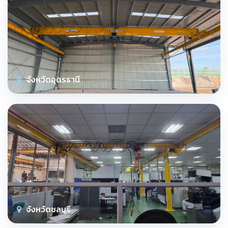
จังหวัดอุดรธานี
จังหวัดชลบุรี